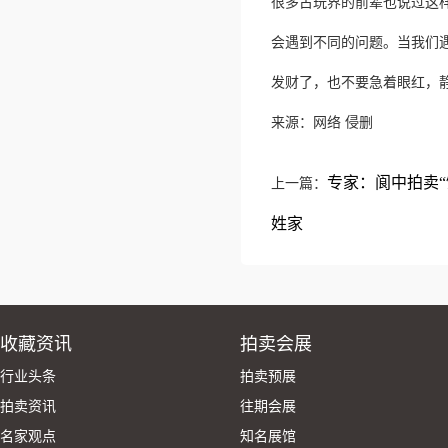
很多古玩界的前辈也说过这
会遇到不同的问题。当我们
发财了，也不要急着眼红，
来源：网络 侵删
专家：阆中拍卖
上一篇：
姓家
收藏资讯
拍卖会展
行业头条
拍卖预展
拍卖资讯
往期会展
名家观点
知名展馆