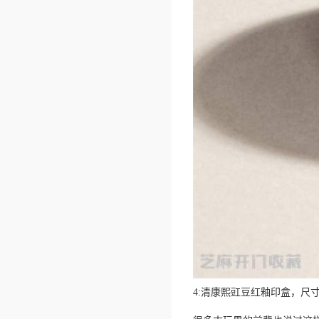
4:清康熙豇豆红釉印盒，尺寸：直