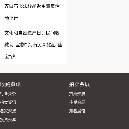
齐白石书法珍品返乡雅集活
动举行
文化和自然遗产日：民间收
藏现“宝物” 海南民众掀起“鉴
宝”热
收藏资讯
拍卖会展
行业头条
拍卖预展
拍卖资讯
往期会展
名家观点
知名展馆
投资交易