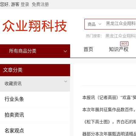
您好, 游客
登录
免费注册
商品
黑龙江众业翔科
热门搜索：
HOT
首页
知识产权
所有商品分类
文章分类
收藏资讯
本报讯（记者高丽）“欢喜
行业头条
本次年展共征集作品数百件，
拍卖资讯
《松下高士图》，齐白石的精
名家观点
器部分本次年展甄选明清精