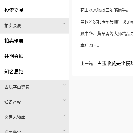
投资交易
花山水人物纹三足笔筒等。
当代名家制玉部分则呈现了
拍卖会展
顾中华、黄罕勇等大师精品
拍卖预展
本月20日。
往期会展
古玉收藏是个慢
上一篇：
知名展馆
古玩字画鉴赏
知识产权
名家人物库
我要鉴宝