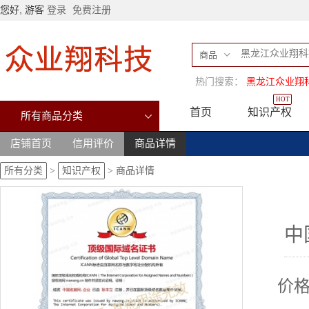
您好, 游客
登录
免费注册
商品
热门搜索：
黑龙江众业翔
HOT
首页
知识产权
所有商品分类
店铺首页
信用评价
商品详情
所有分类
>
知识产权
>
商品详情
中
价