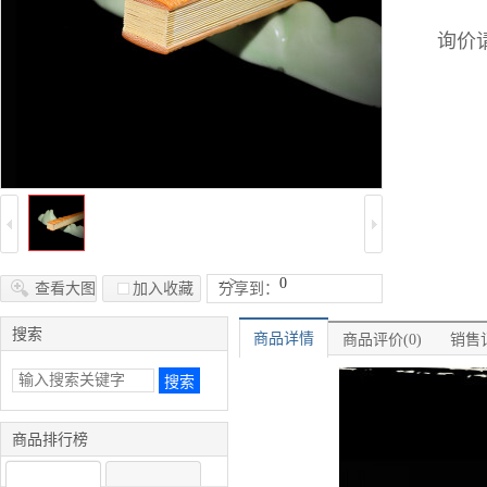
询价请
-->
0
查看大图
加入收藏
分享到：
搜索
商品详情
商品评价(0)
销售记
商品排行榜