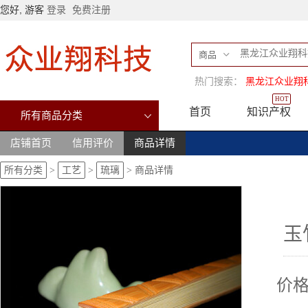
您好, 游客
登录
免费注册
商品
热门搜索：
黑龙江众业翔
HOT
首页
知识产权
所有商品分类
店铺首页
信用评价
商品详情
所有分类
>
工艺
>
琉璃
>
商品详情
玉
价