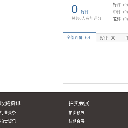
好评
(0)
0
好评
中评
(0)
总共0人参加评分
差评
(0)
全部评价（0）
好评（0）
收藏资讯
拍卖会展
行业头条
拍卖预展
拍卖资讯
往期会展