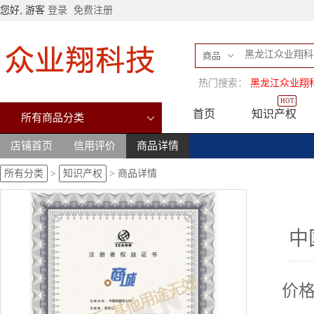
您好, 游客
登录
免费注册
商品
热门搜索：
黑龙江众业翔
HOT
首页
知识产权
所有商品分类
店铺首页
信用评价
商品详情
所有分类
>
知识产权
>
商品详情
中
价