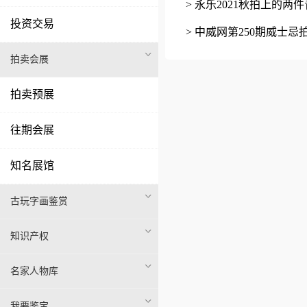
> 永乐2021秋拍上的
投资交易
> 中威网第250期威士忌
拍卖会展
拍卖预展
往期会展
知名展馆
古玩字画鉴赏
知识产权
名家人物库
我要鉴宝