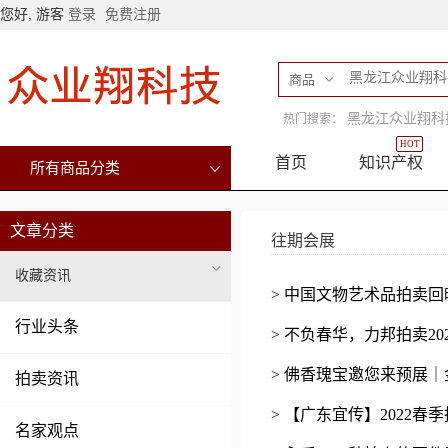
您好, 游客
登录
免费注册
商品
黑龙江众业翔科
热门搜索：
HOT
首页
知识产权
所有商品分类
文章分类
往期会展
收藏资讯
> 中国文物艺术品拍卖回
行业头条
> 不负春华，力邦拍卖2
> 佛香瑰宝邀您来预展｜
拍卖资讯
> 【广东宜传】2022
名家观点