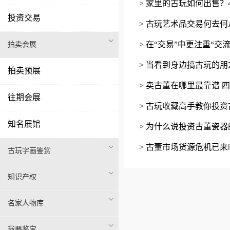
> 家里的古玩如何出售
投资交易
> 古玩艺术品交易何去何
> 在“交易”中更注重“
拍卖会展
> 当看到身边搞古玩的
拍卖预展
> 卖古董在哪里最靠谱
往期会展
> 古玩收藏高手教你投
知名展馆
> 为什么说投资古董瓷
> 古董市场货源危机已
古玩字画鉴赏
知识产权
名家人物库
我要鉴宝