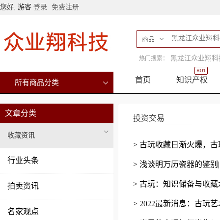
您好, 游客
登录
免费注册
商品
黑龙江众业翔科
热门搜索：
HOT
首页
知识产权
所有商品分类
文章分类
投资交易
收藏资讯
> 古玩收藏日渐火爆，
行业头条
> 浅谈明万历瓷器的鉴别
> 古玩：知识储备与收
拍卖资讯
> 2022最新消息：古玩
名家观点