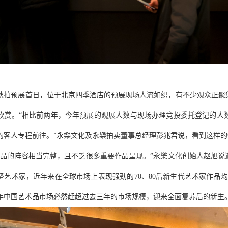
22秋拍预展首日，位于北京四季酒店的预展现场人流如织，有不少观众正聚集
欣赏。“相比前两年，今年预展的观展人数与现场办理竞投委托登记的人
的客人专程前往。”永樂文化及永樂拍卖董事总经理彭兆君说，看到这样
拍品的阵容相当完整，且不乏很多重要作品呈现。”永樂文化创始人赵旭
坚艺术家，近年来在全球市场上表现强劲的70、80后新生代艺术家作品
23年中国艺术品市场必然赶超过去三年的市场规模，迎来全面复苏后的新生。