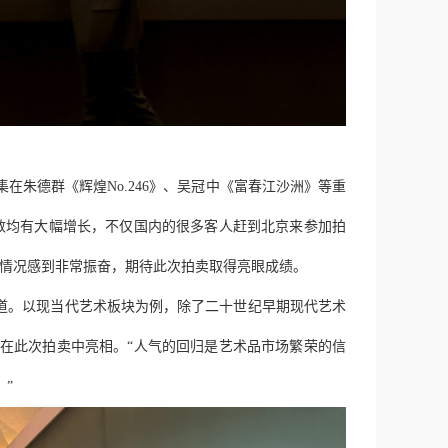
在朱德群《辉煌No.246》、吴冠中《富春江沙洲》等重
数均有大幅增长，不仅国内的很多客人赶到北京来参加拍
的情况感到非常振奋，期待此次拍卖取得亮眼成绩。
说道。以现当代艺术板块为例，除了二十世纪早期现代艺术
均在此次拍卖中亮相。“人气的回归是艺术品市场繁荣的信
”