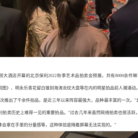
国贸大酒店开幕的北京保利2022秋季艺术品拍卖会预展，共有8000余
冈图》、明永乐青花留白锥刻海涛龙纹大盘等在内的明星拍品前人潮涌动。
这次推出了千余件拍品，是近三年以来阵容最强大，品种最丰富的一次。
利拍卖历史上难得一见的重要拍品。“过去几年来虽然网络拍卖也很活跃
体会拿在手里的分量感等，这种体验是隔着屏幕无法实现的。”