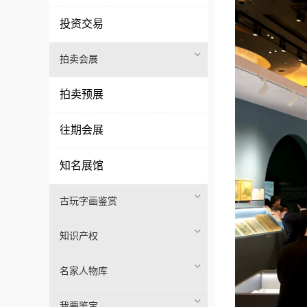
投资交易
拍卖会展
拍卖预展
往期会展
知名展馆
古玩字画鉴赏
知识产权
名家人物库
我要鉴宝