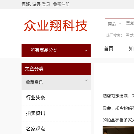
您好, 游客
登录
免费注册
商品
黑龙
热门搜索：
首页
知
所有商品分类
文章分类
收藏资讯
酒店预定爆满，
行业头条
卖会，如今纷纷
拍卖资讯
的拍品亮相多家
名家观点