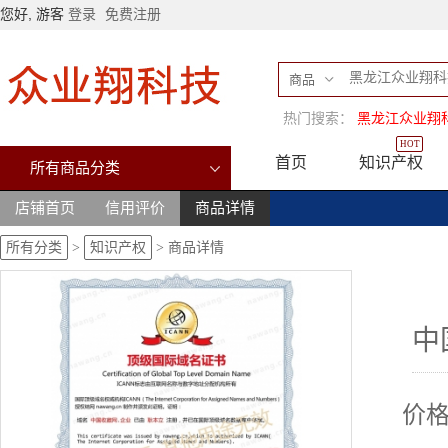
您好, 游客
登录
免费注册
商品
热门搜索：
黑龙江众业翔
HOT
首页
知识产权
所有商品分类
店铺首页
信用评价
商品详情
所有分类
>
知识产权
>
商品详情
中
价