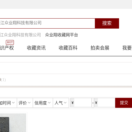
江众业翔科技有限公司
众业翔收藏网平台
HOT
识产权
收藏资讯
收藏百科
拍卖会展
我要
0
(1)
-
提交
加时间
评价
信用度
人气
¥
¥