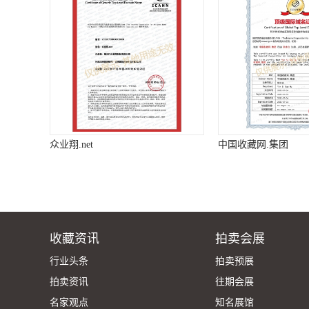
众业翔.net
中国收藏网.集团
收藏资讯
拍卖会展
行业头条
拍卖预展
拍卖资讯
往期会展
名家观点
知名展馆