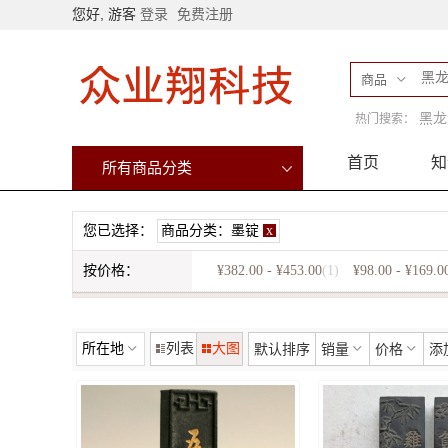
您好, 游客
登录
免费注册
商品
黑龙
热门搜索：
首页
知
所有商品分类
您已选择：
商品分类：
墨锭
x
按价格：
¥382.00 - ¥453.00
(1)
¥98.00 - ¥169.0
所在地
列表
大图
默认排序
销量
价格
添