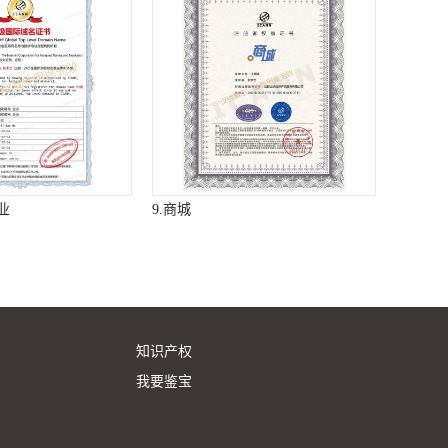
业
9.商城
知识产权
我要鉴宝