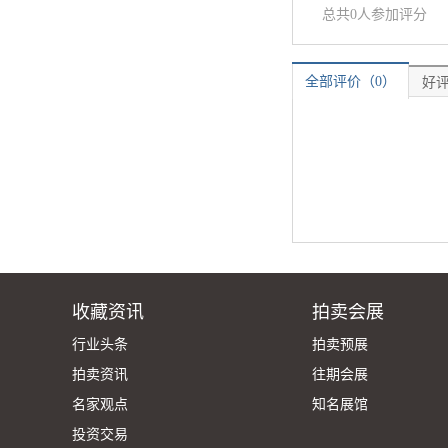
总共0人参加评分
全部评价（0）
好评
收藏资讯
拍卖会展
行业头条
拍卖预展
拍卖资讯
往期会展
名家观点
知名展馆
投资交易