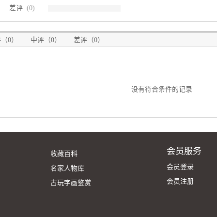
差评
(0)
（0）
中评（0）
差评（0）
没有符合条件的记录
会员服务
收藏百科
会员登录
名家人物库
会员注册
古玩字画鉴赏