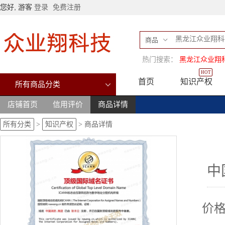
您好, 游客
登录
免费注册
商品
热门搜索：
黑龙江众业翔
HOT
首页
知识产权
所有商品分类
店铺首页
信用评价
商品详情
所有分类
>
知识产权
>
商品详情
中
价