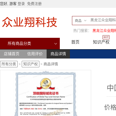
您好, 游客
登录
免费注册
商品
热门搜索：
黑龙江众业翔
HOT
首页
知识产权
所有商品分类
店铺首页
信用评价
商品详情
所有分类
>
知识产权
>
商品详情
中
价