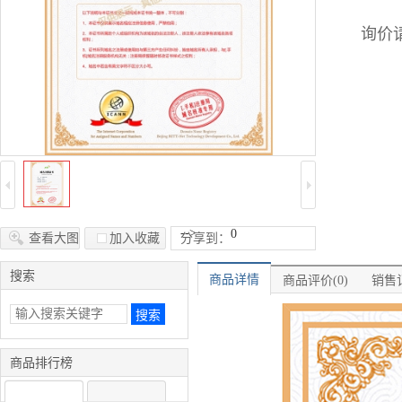
询价请
-->
0
查看大图
加入收藏
分享到：
搜索
商品详情
商品评价(0)
销售记
商品排行榜