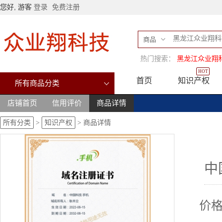
您好, 游客
登录
免费注册
商品
热门搜索：
黑龙江众业翔
HOT
首页
知识产权
所有商品分类
店铺首页
信用评价
商品详情
所有分类
>
知识产权
>
商品详情
中
价