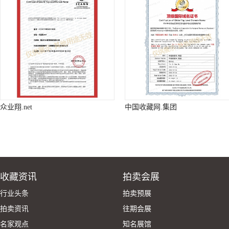
众业翔.net
中国收藏网.集团
收藏资讯
拍卖会展
行业头条
拍卖预展
拍卖资讯
往期会展
名家观点
知名展馆