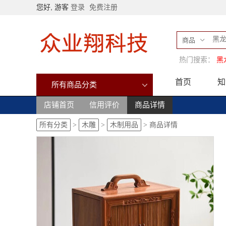
您好, 游客
登录
免费注册
商品
热门搜索：
黑
首页
知
所有商品分类
店铺首页
信用评价
商品详情
所有分类
>
木雕
>
木制用品
>
商品详情