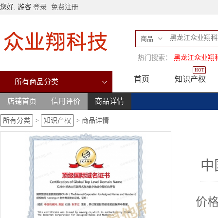
您好, 游客
登录
免费注册
商品
热门搜索：
黑龙江众业翔
HOT
首页
知识产权
所有商品分类
店铺首页
信用评价
商品详情
所有分类
>
知识产权
>
商品详情
中
价